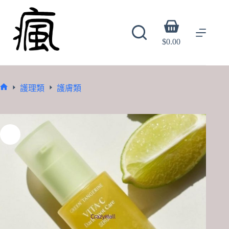
Skip
to
content
Shopping
cart
$
0.00
護理類
護膚類
Home