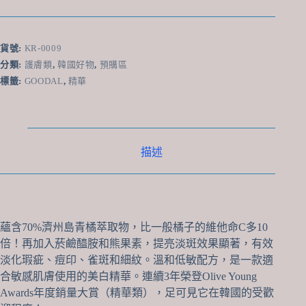
青
柑
橘
貨號:
KR-0009
維
分類:
護膚類
,
韓國好物
,
預購區
他
標籤:
GOODAL
,
精華
命
C
美
白
淡
描述
斑
去
印
精
華
40ml
蘊含70%濟州島青橘萃取物，比一般橘子的維他命C多10
數
倍！再加入菸鹼醯胺和熊果素，提亮淡斑效果顯著，有效
量
淡化瑕疵、痘印、雀斑和細紋。溫和低敏配方，是一款適
合敏感肌膚使用的美白精華。連續3年榮登Olive Young
Awards年度銷量大賞（精華類），足可見它在韓國的受歡