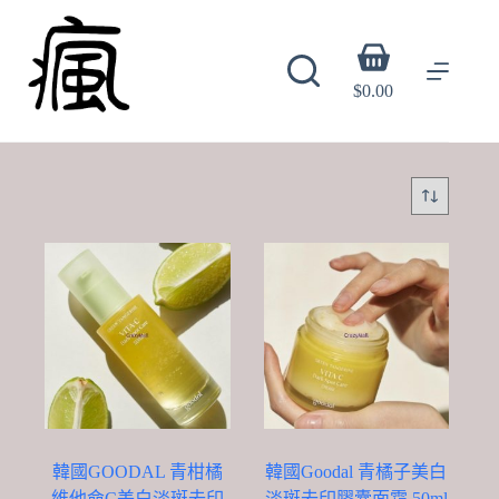
Skip
to
content
Shopping
cart
$
0.00
韓國GOODAL 青柑橘
韓國Goodal 青橘子美白
維他命C美白淡斑去印
淡斑去印膠囊面霜 50ml