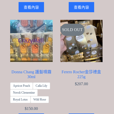
查看內容
查看內容
SOLD OUT
Donna Chang 護髮噴霧
Ferero Rocher金莎禮盒
30ml
225g
$
207.00
Apricot Peach
Calla Lily
Neroli Clementine
Royal Lotus
Wild Rose
$
150.00