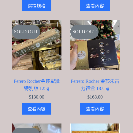
This
選擇規格
查看內容
product
has
multiple
variants.
The
SOLD OUT
SOLD OUT
options
may
be
chosen
on
the
product
page
Ferero Rocher金莎聖誕
Ferrero Rocher 金莎朱古
特別版 125g
力禮盒 187.5g
$
130.00
$
168.00
查看內容
查看內容