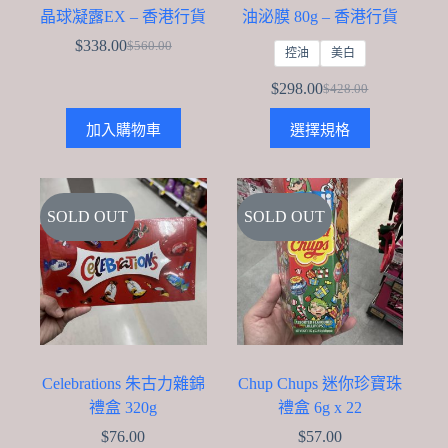
晶球凝露EX – 香港行貨
油泌膜 80g – 香港行貨
$
338.00
$
560.00
Original
Current
控油
美白
price
price
$
298.00
was:
is:
$
428.00
Original
Current
$560.00.
$338.00.
price
price
This
加入購物車
選擇規格
was:
is:
product
$428.00.
$298.00.
has
multiple
variants.
The
SOLD OUT
SOLD OUT
options
may
be
chosen
on
the
product
page
Celebrations 朱古力雜錦
Chup Chups 迷你珍寶珠
禮盒 320g
禮盒 6g x 22
$
76.00
$
57.00