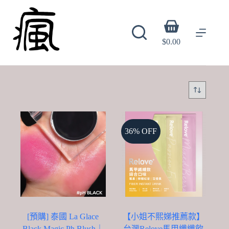
Skip
to
content
Shopping
cart
$
0.00
36% OFF
[預購] 泰國 La Glace
【小姐不熙娣推薦款】
Black Magic Ph Blush｜
台灣Relove馬甲纖纖飲