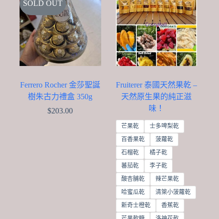
SOLD OUT
Ferrero Rocher 金莎聖誕
Fruiterer 泰國天然果乾 –
樹朱古力禮盒 350g
天然原生果的純正滋
味！
$
203.00
芒果乾
士多啤梨乾
百香果乾
菠蘿乾
石榴乾
橘子乾
蕃茄乾
李子乾
酸杏脯乾
辣芒果乾
哈蜜瓜乾
清箂小菠蘿乾
新奇士橙乾
香蕉乾
芒果軟糖
洛神花乾