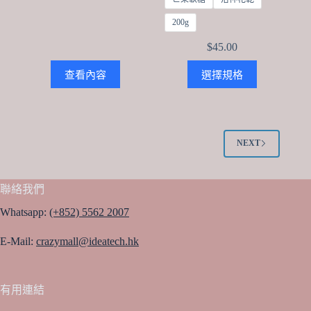
200g
$
45.00
This
查看內容
選擇規格
product
has
multiple
variants.
The
options
NEXT
may
be
chosen
聯絡我們
on
the
Whatsapp:
(+852) 5562 2007
product
page
E-Mail:
crazymall@ideatech.hk
有用連結