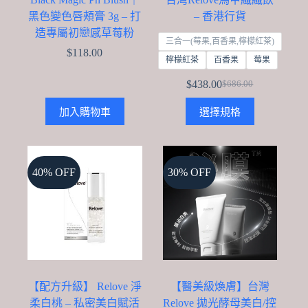
黑色變色唇頰膏 3g – 打
– 香港行貨
造專屬初戀感草莓粉
三合一(莓果,百香果,檸檬紅茶)
$
118.00
檸檬紅茶
百香果
莓果
$
438.00
$
686.00
Original
Current
price
price
This
加入購物車
選擇規格
was:
is:
product
$686.00.
$438.00.
has
multiple
variants.
The
40% OFF
30% OFF
options
may
be
chosen
on
the
product
page
【配方升級】 Relove 淨
【醫美級煥膚】台灣
柔白桃 – 私密美白賦活
Relove 拋光酵母美白/控