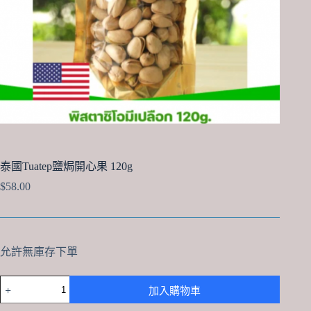
泰國Tuatep鹽焗開心果 120g
$
58.00
允許無庫存下單
泰
加入購物車
國
Tuatep