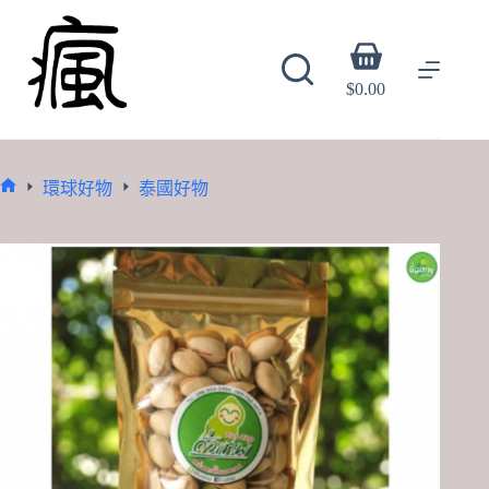
Skip
to
content
Shopping
cart
$
0.00
環球好物
泰國好物
Home