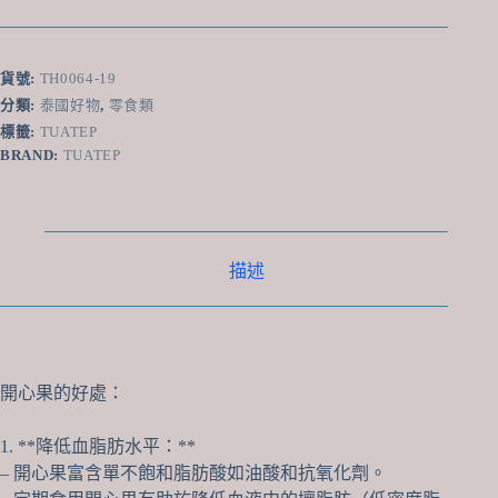
鹽
焗
開
貨號:
TH0064-19
心
分類:
泰國好物
,
零食類
果
標籤:
TUATEP
120g
BRAND:
TUATEP
數
量
描述
開心果的好處：
1. **降低血脂肪水平：**
– 開心果富含單不飽和脂肪酸如油酸和抗氧化劑。