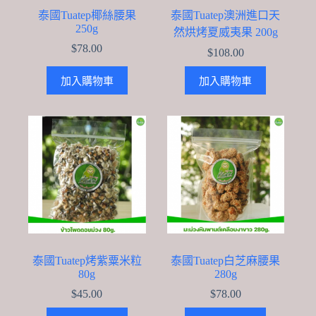
泰國Tuatep椰絲腰果
泰國Tuatep澳洲進口天
250g
然烘烤夏威夷果 200g
$
78.00
$
108.00
加入購物車
加入購物車
泰國Tuatep烤紫粟米粒
泰國Tuatep白芝麻腰果
80g
280g
$
45.00
$
78.00