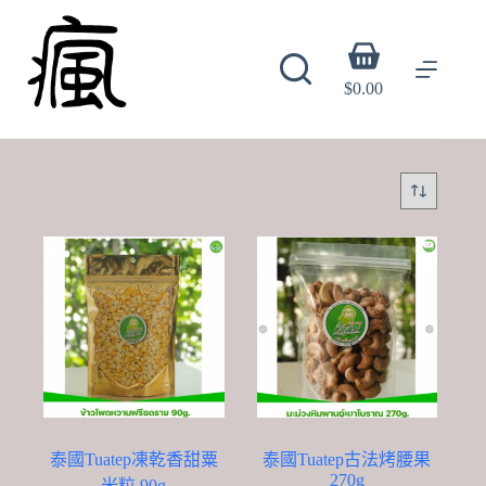
Skip
to
content
Shopping
cart
$
0.00
泰國Tuatep凍乾香甜粟
泰國Tuatep古法烤腰果
270g
米粒 90g