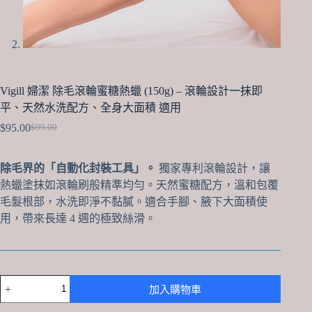
Vigill 婦潔 除毛滾輪蜜糖熱蠟 (150g) – 滾輪設計一抹即
平、天然水洗配方、全身大面積 適用
$
95.00
$
99.00
Original
Current
price
price
was:
is:
除毛界的「自動化封裝工具」。
獨家專利滾輪設計，讓
$99.00.
$95.00.
熱蠟塗抹如滾輪刷般精準均勻。天然蜜糖配方，溫和包覆
毛髮根部，水洗即淨不黏膩。適合手腳、腋下大面積使
用，帶來長達 4 週的極致絲滑。
Vigill
加入購物車
婦
潔