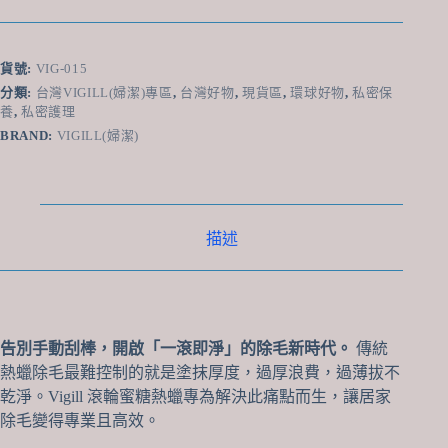
除
毛
滾
貨號:
VIG-015
輪
分類:
台灣VIGILL(婦潔)專區
,
台灣好物
,
現貨區
,
環球好物
,
私密保
蜜
養
,
私密護理
糖
BRAND:
VIGILL(婦潔)
熱
蠟
(150g)
-
滾
描述
輪
設
計
一
抹
即
告別手動刮棒，開啟「一滾即淨」的除毛新時代。
傳統
平、
熱蠟除毛最難控制的就是塗抹厚度，過厚浪費，過薄拔不
天
乾淨。Vigill 滾輪蜜糖熱蠟專為解決此痛點而生，讓居家
然
除毛變得專業且高效。
水