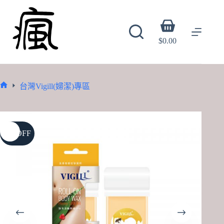
Skip
to
content
Shopping
cart
$
0.00
台灣Vigill(婦潔)專區
Home
4% OFF