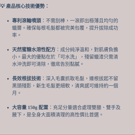
洗
💡 產品核心技術優勢：
配
方、
全
專利滾輪噴頭
：不需刮棒，一滾即出極薄且均勻的
身
蠟層。確保每根毛髮都被完美包覆，提升拔除成功
大
率。
面
積
天然蜜糖水溶性配方
：成分純淨溫和，對肌膚負擔
適
小。最大的優點在於「可水洗」，殘留蠟渣只需清
用
數
水沖洗即可清除，徹底告別黏膩。
量
長效根拔技術
：深入毛囊抓取毛髮，連根拔起不留
黑頭殘影，新生毛髮更細軟，清爽感可維持約一個
月。
大容量 150g 配置
：充足分量適合處理雙腿、雙手及
腋下，是全身大面積清理的高性價比首選。