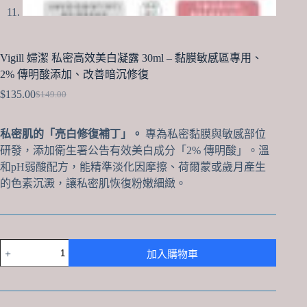
Vigill 婦潔 私密高效美白凝露 30ml – 黏膜敏感區專用、
2% 傳明酸添加、改善暗沉修復
$
135.00
$
149.00
Original
Current
price
price
was:
is:
私密肌的「亮白修復補丁」。
專為私密黏膜與敏感部位
$149.00.
$135.00.
研發，添加衛生署公告有效美白成分「2% 傳明酸」。溫
和pH弱酸配方，能精準淡化因摩擦、荷爾蒙或歲月產生
的色素沉澱，讓私密肌恢復粉嫩細緻。
Vigill
加入購物車
婦
潔
私
密