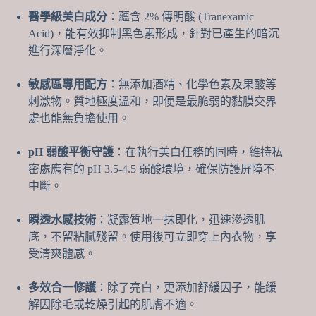
善
醫學級美白成分
：蘊含 2% 傳明酸 (Tranexamic
暗
Acid)，能有效抑制黑色素形成，針對已產生的暗沉
沉
進行深層淨化。
修
復
敏感區專用配方
：無添加酒精、化學色素及果酸等
數
量
刺激物。質地極度溫和，即便是最脆弱的黏膜交界
處也能無負擔使用。
pH 弱酸平衡守護
：在執行美白任務的同時，維持私
密處應有的 pH 3.5-4.5 弱酸環境，確保防護屏障不
中斷。
瞬透水感技術
：凝露質地一抹即化，迅速滲透肌
底，不留粘膩殘留。使用後可立即穿上內衣物，享
受清爽體感。
多效合一修護
：除了亮白，更添加舒緩因子，能緩
解因除毛或乾燥引起的肌膚不適。