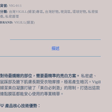
高
貨號:
VIG-011
效
分類:
台灣VIGILL(婦潔)專區
,
台灣好物
,
現貨區
,
環球好物
,
私密保
美
養
,
私密護理
白
BRAND:
VIGILL(婦潔)
凝
露
30ml
-
黏
描述
膜
敏
感
區
專
用、
對待最嬌嫩的部位，需要最精準的亮白方案。
私密處、
2%
鼠蹊部及腋下肌膚長期受衣物摩擦，極易產生暗沉。Vigill
傳
婦潔美白凝露打破了「美白必刺激」的限制，打造出這款
明
連黏膜區都能安心使用的專業精華。
酸
添
加、
💡 產品核心技術優勢：
改