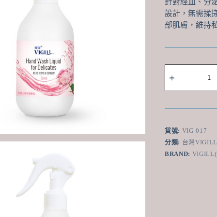
針對經血、分
設計，無需揉
部肌膚，維持
Vigill
婦
潔
私
密
衣
物
貨號:
VIG-017
手
分類:
台灣VIGIL
洗
BRAND:
VIGILL
噴
霧
250ml
-
蛋
白
分