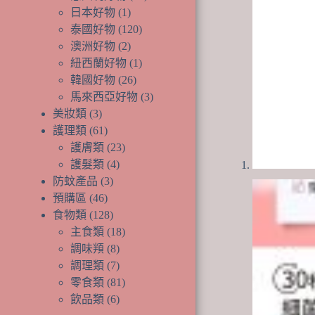
品
產
個
1
日本好物
1
個
品
產
120
泰國好物
120
產
個
品
2
澳洲好物
2
品
個
產
1
紐西蘭好物
1
產
品
個
26
韓國好物
26
品
個
產
3
馬來西亞好物
3
產
品
個
3
美妝類
3
個
品
產
61
護理類
61
產
個
品
23
護膚類
23
品
產
個
4
護髮類
4
品
個
產
3
防蚊產品
3
個
產
品
46
預購區
46
個
產
品
128
食物類
128
產
品
個
18
主食類
18
品
產
個
8
調味頖
8
品
個
產
7
調理類
7
產
個
品
81
零食類
81
品
產
個
6
飲品類
6
品
個
產