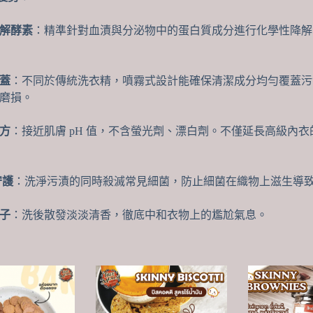
解酵素
：精準針對血漬與分泌物中的蛋白質成分進行化學性降解
蓋
：不同於傳統洗衣精，噴霧式設計能確保清潔成分均勻覆蓋污漬
磨損。
方
：接近肌膚 pH 值，不含螢光劑、漂白劑。不僅延長高級內
守護
：洗淨污漬的同時殺滅常見細菌，防止細菌在織物上滋生導
子
：洗後散發淡淡清香，徹底中和衣物上的尷尬氣息。