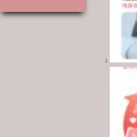
產
品
品