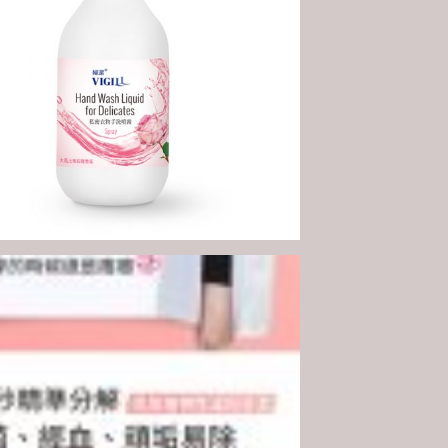
解
酵
素、
瞬
效
去
血
漬、
溫
和
不
傷
手
數
量