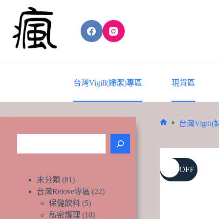
Skip
to
content
台灣Vigill(婦潔)專區
現貨區
台灣Vigill
Home
搜
尋
21% OFF
81
未分類
81
個
22
台灣Relove專區
22
產
個
5
保健飲料
5
品
個
產
10
私密護理
10