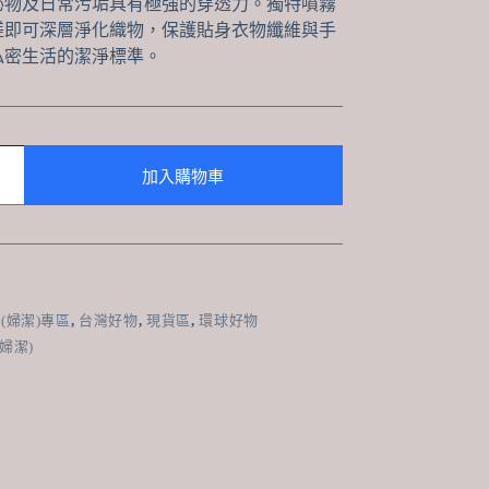
泌物及日常污垢具有極強的穿透力。獨特噴霧
搓即可深層淨化織物，保護貼身衣物纖維與手
私密生活的潔淨標準。
加入購物車
L(婦潔)專區
,
台灣好物
,
現貨區
,
環球好物
(婦潔)