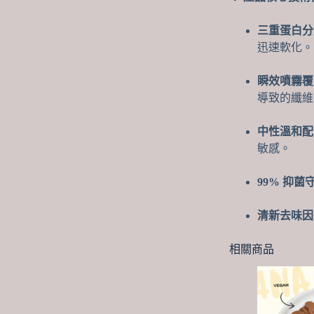
三重蛋白分
迅速軟化。
瞬效噴霧覆
導致的纖維
中性溫和配
敏感。
99% 抑菌
清新去味因
相關商品