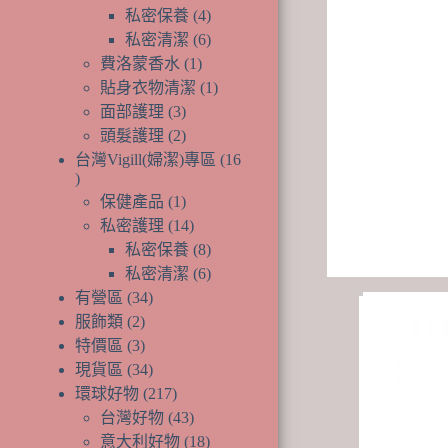
產
個
品
4
私密保養
4
品
產
個
6
私密清潔
6
品
產
個
1
費洛蒙香水
1
個
品
產
1
貼身衣物清潔
1
產
品
個
3
面部護理
3
個
品
產
2
頭髮護理
2
產
個
品
台灣Vigill(婦潔)專區
16
品
產
16
1
個
品
保健產品
1
個
14
產
私密護理
14
產
個
8
品
私密保養
8
品
產
個
6
私密清潔
6
品
產
個
34
有營區
34
個
品
產
2
服飾類
2
個
產
品
3
特價區
3
產
個
品
34
現貨區
34
品
產
個
217
環球好物
217
品
產
個
43
台灣好物
43
品
產
個
18
意大利好物
18