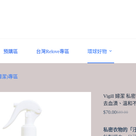
預購區
台灣Relove專區
環球好物
(婦潔)專區
Vigill 婦潔
去血漬、溫和
$
70.00
$
89.00
Original
Current
price
price
was:
is:
私密衣物的「
$89.00.
$70.00.