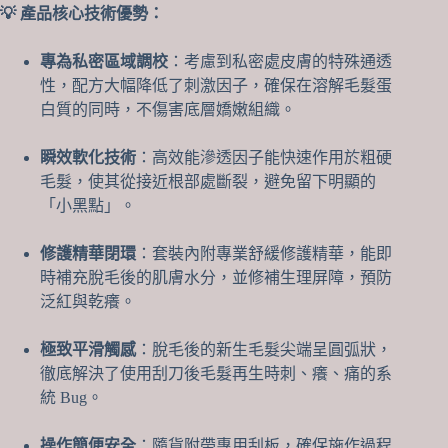
💡 產品核心技術優勢：
護
舒
緩
專為私密區域調校
：考慮到私密處皮膚的特殊通透
精
性，配方大幅降低了刺激因子，確保在溶解毛髮蛋
華
白質的同時，不傷害底層嬌嫩組織。
數
量
瞬效軟化技術
：高效能滲透因子能快速作用於粗硬
毛髮，使其從接近根部處斷裂，避免留下明顯的
「小黑點」。
修護精華閉環
：套裝內附專業舒緩修護精華，能即
時補充脫毛後的肌膚水分，並修補生理屏障，預防
泛紅與乾癢。
極致平滑觸感
：脫毛後的新生毛髮尖端呈圓弧狀，
徹底解決了使用刮刀後毛髮再生時刺、癢、痛的系
統 Bug。
操作簡便安全
：隨貨附帶專用刮板，確保施作過程