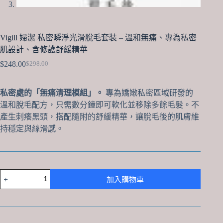
Vigill 婦潔 私密瞬淨光滑脫毛套裝 – 溫和無痛、專為私密
肌設計、含修護舒緩精華
$
248.00
$
298.00
Original
Current
price
price
was:
is:
私密處的「無痛清理模組」。
專為嬌嫩私密區域研發的
$298.00.
$248.00.
溫和脫毛配方，只需數分鐘即可軟化並移除多餘毛髮。不
產生刺癢黑頭，搭配隨附的舒緩精華，讓脫毛後的肌膚維
持穩定與絲滑感。
Vigill
加入購物車
婦
潔
私
密