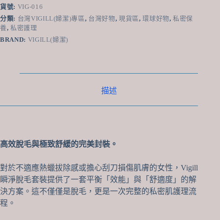
瞬
貨號:
VIG-016
淨
分類:
台灣VIGILL(婦潔)專區
,
台灣好物
,
現貨區
,
環球好物
,
私密保
光
養
,
私密護理
滑
BRAND:
VIGILL(婦潔)
脫
毛
套
裝
-
描述
溫
和
無
痛、
專
高效脫毛與極致舒緩的完美封裝。
為
私
密
對於不適應熱蠟拔除感或擔心刮刀損傷肌膚的女性，Vigill
肌
瞬淨脫毛套裝提供了一套平衡「效能」與「舒適度」的解
設
決方案。這不僅僅是脫毛，更是一次完整的私密肌護理流
計、
程。
含
修