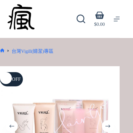
Skip
to
content
Shopping
cart
$
0.00
台灣Vigill(婦潔)專區
Home
17% OFF