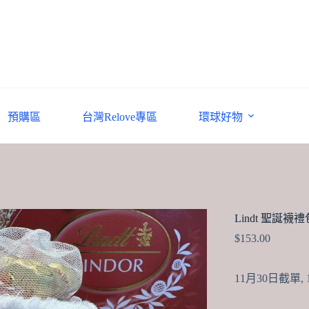
預購區
台灣Relove專區
環球好物
Lindt 聖誕襪禮包
$
153.00
11月30日截單,