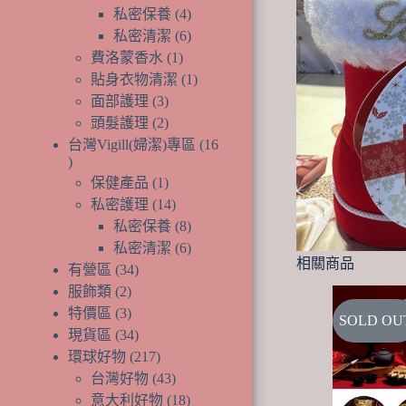
產
個
品
4
私密保養
4
品
產
個
6
私密清潔
6
品
產
個
1
費洛蒙香水
1
個
品
產
1
貼身衣物清潔
1
產
品
個
3
面部護理
3
個
品
產
2
頭髮護理
2
產
個
品
台灣Vigill(婦潔)專區
16
品
產
16
1
個
品
保健產品
1
個
14
產
私密護理
14
產
個
8
品
私密保養
8
品
產
個
6
私密清潔
6
相關商品
品
產
個
34
有營區
34
個
品
產
2
服飾類
2
個
產
品
3
特價區
3
SOLD OU
產
個
品
34
現貨區
34
品
產
個
217
環球好物
217
品
產
個
43
台灣好物
43
品
產
個
18
意大利好物
18