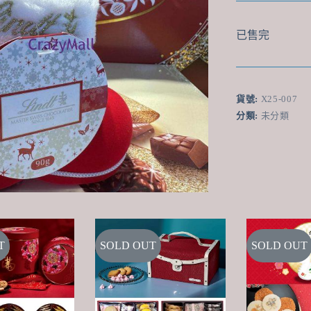
已售完
貨號:
X25-007
分類:
未分類
T
SOLD OUT
SOLD OUT