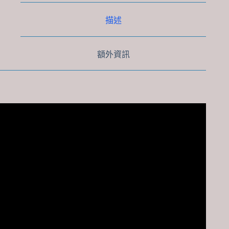
膚
乳
描述
數
量
額外資訊