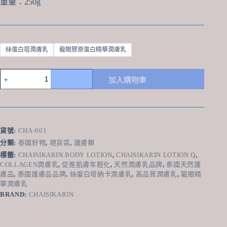
重量：250g
絲蛋白塔潤膚乳
龍眼膠原蛋白精華潤膚乳
泰
加入購物車
國
Chaisikarin
Lotion
Q
系
貨號:
CHA-001
列
Body
分類:
泰國好物
,
現貨區
,
護膚類
Lotion
標籤:
CHAISIKARIN BODY LOTION
,
CHAISIKARIN LOTION Q
,
250g：
COLLAGEN潤膚乳
,
促進肌膚年輕化
,
天然潤膚乳品牌
,
泰國天然護
天
膚品
,
泰國護膚品品牌
,
絲蛋白塔納卡潤膚乳
,
高品質潤膚乳
,
龍眼精
然
華潤膚乳
品
BRAND:
CHAISIKARIN
質
的
潤