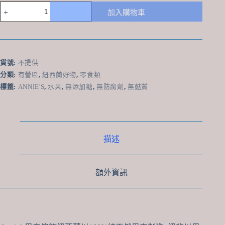
紐
加入購物車
西
蘭
Annie's
100%
純
貨號:
不提供
果
分類:
有營區
,
紐西蘭好物
,
零食類
肉
標籤:
ANNIE'S
,
水果
,
無添加糖
,
無防腐劑
,
無麩質
水
果
條
20g
數
量
描述
額外資訊