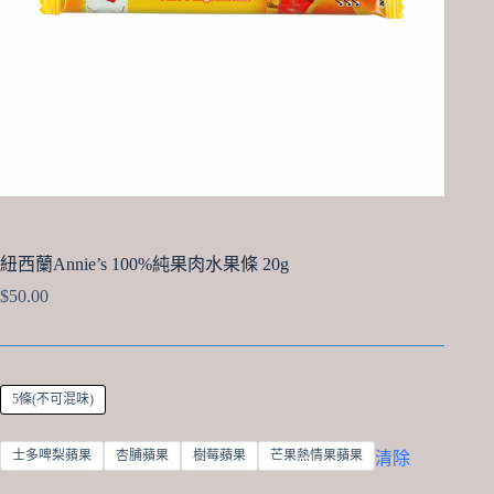
紐西蘭Annie’s 100%純果肉水果條 20g
$
50.00
5條(不可混味)
士多啤梨蘋果
杏脯蘋果
樹莓蘋果
芒果熱情果蘋果
清除