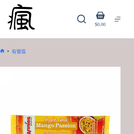
Skip
to
content
Shopping
cart
$
0.00
有營區
Home