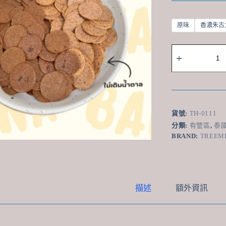
原味
香濃朱古
泰
國
TreeMeals
酥
脆
香
蕉
貨號:
TH-0111
片
分類:
有營區
,
泰
40g
BRAND:
TREEM
數
量
描述
額外資訊