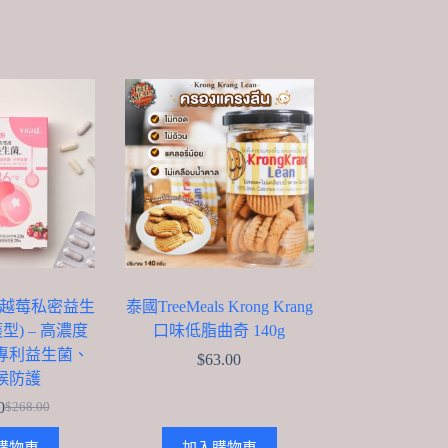
潔 蔓越莓私密益生
泰國TreeMeals Krong Krang
型) – 高濃度
口味低脂曲奇 140g
專利益生菌、
$
63.00
候防護
0
$
268.00
Original
Current
price
price
購物車
加入購物車