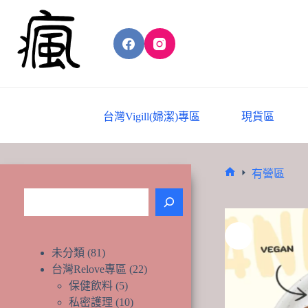
Skip
to
content
台灣Vigill(婦潔)專區
現貨區
有營區
Home
搜
尋
81
未分類
81
個
22
台灣Relove專區
22
產
個
5
保健飲料
5
品
個
產
10
私密護理
10