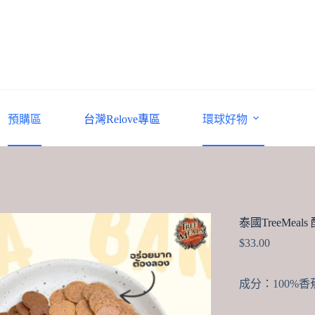
預購區
台灣Relove專區
環球好物
泰國TreeMeal
$
33.00
成分：100%香