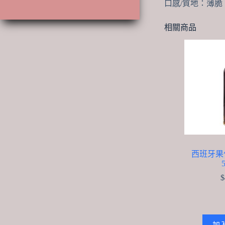
口感/質地：薄
產
品
品
相關商品
西班牙果
$
加