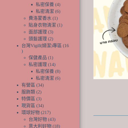
產
個
品
4
私密保養
4
品
產
個
6
私密清潔
6
品
產
個
1
費洛蒙香水
1
個
品
產
1
貼身衣物清潔
1
產
品
個
3
面部護理
3
個
品
產
2
頭髮護理
2
產
個
品
台灣Vigill(婦潔)專區
16
品
產
16
1
個
品
保健產品
1
個
14
產
私密護理
14
產
個
8
品
私密保養
8
品
產
個
6
私密清潔
6
品
產
個
34
有營區
34
個
品
產
2
服飾類
2
個
產
品
3
特價區
3
產
個
品
34
現貨區
34
品
產
個
217
環球好物
217
品
產
個
43
台灣好物
43
品
產
個
18
意大利好物
18