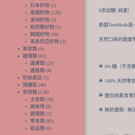
品
產
個
1
日本好物
1
0添加糖! 純素!
個
品
產
120
泰國好物
120
產
個
品
2
澳洲好物
2
泰國TreeMea
品
個
產
1
紐西蘭好物
1
產
品
個
26
韓國好物
26
天然口味的健康
品
個
產
3
馬來西亞好物
3
產
品
個
3
美妝類
3
個
品
產
61
護理類
61
產
個
品
23
護膚類
23
🌟 0% 糖（不含
品
產
個
4
護髮類
4
品
個
產
3
防蚊產品
3
🌟 100% 天然零
個
產
品
46
預購區
46
個
產
品
128
食物類
128
🌟 適合純素食
產
品
個
18
主食類
18
品
產
個
8
調味頖
8
🌟 無防腐劑 / 無
品
個
產
7
調理類
7
產
個
品
81
零食類
81
品
產
個
6
飲品類
6
品
個
產