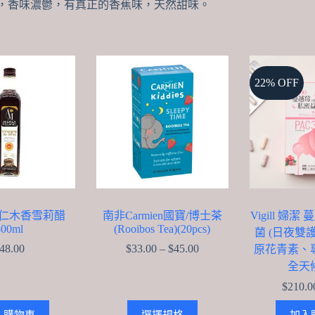
脆，香味濃鬱，有真正的香蕉味，天然甜味。
22% OFF
仁木香雪莉醋
南非Carmien國寶/博士茶
Vigill 婦
500ml
(Rooibos Tea)(20pcs)
菌 (日夜雙護
Price
48.00
$
33.00
–
$
45.00
原花青素、
range:
全天
$33.00
through
$
210.0
$45.00
This
入購物車
選擇規格
加入