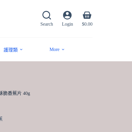
Shopping
cart
Search
Login
$
0.00
More
護理類
s 酥脆香蕉片 40g
蕉