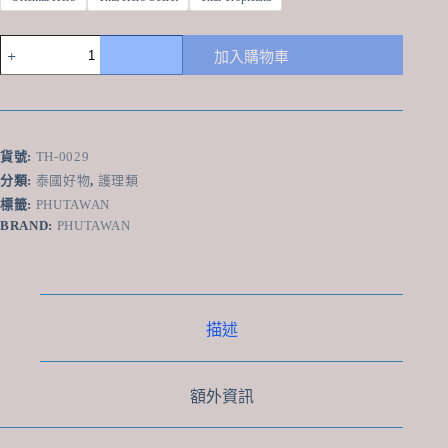
泰
加入購物車
國
Phutawan
沐
浴
露
貨號:
TH-0029
480ml
分類:
泰國好物
,
護理類
數
標籤:
PHUTAWAN
量
BRAND:
PHUTAWAN
描述
額外資訊