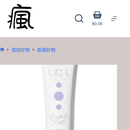
Skip
to
content
Shopping
cart
$
0.00
環球好物
泰國好物
Home