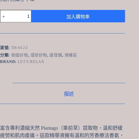
泰
加入購物車
國
Let’s
Relax
Prefect
Rest
舒
貨號:
TH-0123
緩
分類:
泰國好物
,
環球好物
,
護理類
,
預購區
身
BRAND:
LET'S RELAX
體
精
華
液
35ml
描述
數
量
富含專利濃縮天然 Plantago（車前草）提取物，溫和舒緩
疲勞和肌肉痠痛。這款精華液擁有溫和的芳香療法香氣，