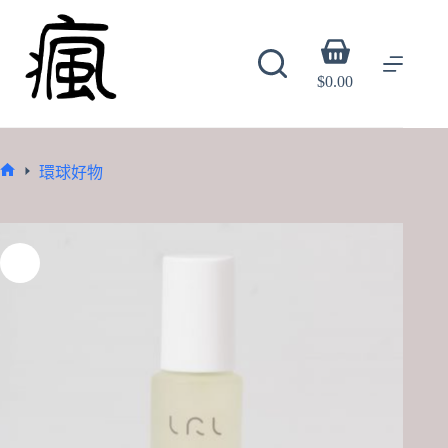
Skip
to
content
Shopping
cart
$
0.00
環球好物
Home