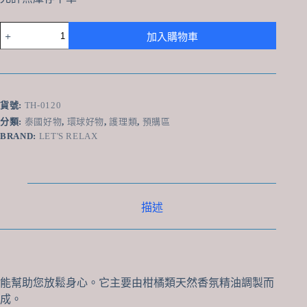
泰
加入購物車
國
Let’s
Relax
Live
枕
貨號:
TH-0120
頭
噴
分類:
泰國好物
,
環球好物
,
護理類
,
預購區
霧
BRAND:
LET'S RELAX
40ml
數
量
描述
能幫助您放鬆身心。它主要由柑橘類天然香氛精油調製而
成。