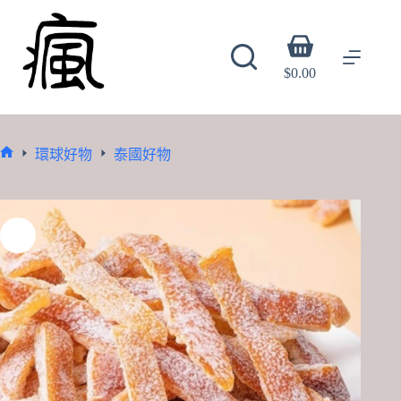
Skip
to
content
Shopping
cart
$
0.00
環球好物
泰國好物
Home