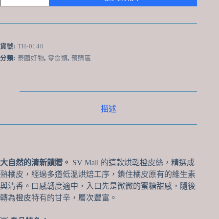
國
SV
Mall
蜜
餞
貨號:
TH-0140
橙
分類:
泰國好物
,
零食類
,
預購區
皮
絲
(Dried
Tangerine
Peel)
200g
描述
-
酸
甜
開
胃、
大自然的清新饋贈。
SV Mall 的這款烘乾橙皮絲，精選成
理
氣
熟橘皮，經過多道低溫烘焙工序，鎖住橘皮原有的維生素
化
與清香。口感韌度適中，入口先是微微的蜜糖甜感，隨後
痰
轉為橙皮特有的甘辛，層次豐富。
數
量