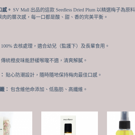
備、
口感。
SV Mall 出品的這款 Seedless Dried Plum 以
酸
果肉的層次感，每一口都是酸、甜、香的完美平衡。
甜
生
津
數
量
100% 去核處理，適合幼兒（監護下）及長輩食用。
傳統橙皮味能舒緩喉嚨不適，清爽解膩。
：
貼心防潮設計，隨時隨地保持梅肉最佳口感。
籤：
包含維他命添加、低脂肪、高纖維。