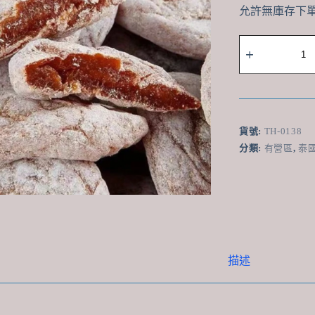
允許無庫存下
泰
國
SV
Mall
日
本
風
貨號:
TH-0138
味
分類:
有營區
,
泰
無
核
梅
肉
(陳
皮
味)
200g
描述
-
懶
人
必