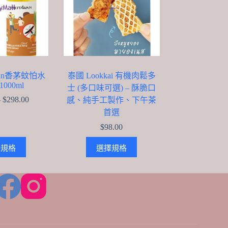
wan香茅蚊怕水
泰國 Lookkai 有機肉鬆多
/1000ml
士 (多口味可選) – 酥脆口
Price
–
$
298.00
感、純手工製作、下午茶
range:
首選
$48.00
through
$
98.00
$298.00
This
This
擇規格
選擇規格
product
product
has
has
multiple
multiple
variants.
variants.
The
The
options
options
may
may
be
be
chosen
chosen