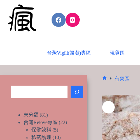
Skip
to
content
台灣Vigill(婦潔)專區
現貨區
有營區
Home
搜
尋
81
未分類
81
個
22
台灣Relove專區
22
產
個
5
保健飲料
5
品
個
產
10
私密護理
10