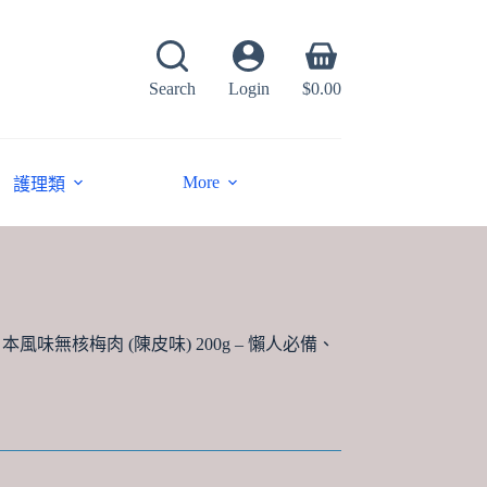
Shopping
cart
Search
Login
$
0.00
More
護理類
l 日本風味無核梅肉 (陳皮味) 200g – 懶人必備、