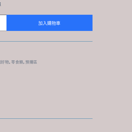
單
加入購物車
國好物
,
零食類
,
預購區