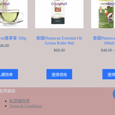
wan香茅茶 100g
泰國Phutawan Essential Oil
泰國Phuta
Aroma Roller 8ml
100ml
48.00
$
68.00
$
48.00
This
入購物車
選擇規格
選
product
has
multiple
variants.
有用連結
The
options
私隱權政策
may
Terms & Conditions
be
chosen