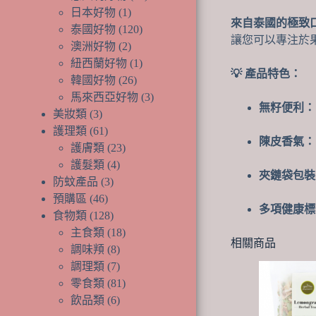
品
產
個
1
日本好物
1
來自泰國的極致
個
品
產
120
泰國好物
120
讓您可以專注於
產
個
品
2
澳洲好物
2
品
個
產
1
紐西蘭好物
1
💡 產品特色：
產
品
個
26
韓國好物
26
品
個
產
3
馬來西亞好物
3
無籽便利：
產
品
個
3
美妝類
3
個
品
產
61
護理類
61
陳皮香氣：
產
個
品
23
護膚類
23
品
產
個
4
護髮類
4
夾鏈袋包裝
品
個
產
3
防蚊產品
3
個
產
品
46
預購區
46
多項健康標
個
產
品
128
食物類
128
產
品
個
18
主食類
18
相關商品
品
產
個
8
調味頖
8
品
個
產
7
調理類
7
產
個
品
81
零食類
81
品
產
個
6
飲品類
6
品
個
產