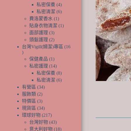
產
個
品
4
私密保養
4
品
產
個
6
私密清潔
6
品
產
個
1
費洛蒙香水
1
個
品
產
1
貼身衣物清潔
1
產
品
個
3
面部護理
3
個
品
產
2
頭髮護理
2
產
個
品
台灣Vigill(婦潔)專區
16
品
產
16
1
個
品
保健產品
1
個
14
產
私密護理
14
產
個
8
品
私密保養
8
品
產
個
6
私密清潔
6
品
產
個
34
有營區
34
個
品
產
2
服飾類
2
個
產
品
3
特價區
3
產
個
品
34
現貨區
34
品
產
個
217
環球好物
217
品
產
個
43
台灣好物
43
品
產
個
18
意大利好物
18