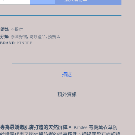
國
Kindee
有
機
防
貨號:
不提供
蚊
分類:
泰國好物
,
防蚊產品
,
預購區
噴
BRAND:
KINDEE
霧
60ml
-
初
生
描述
嬰
兒
(0
歲
額外資訊
+)
適
用、
有
機
專為最嬌嫩肌膚打造的天然屏障。
Kindee 有機薰衣草防
認
蚊噴霧代表了嬰幼兒防護的最高標準。通過國際有機認證