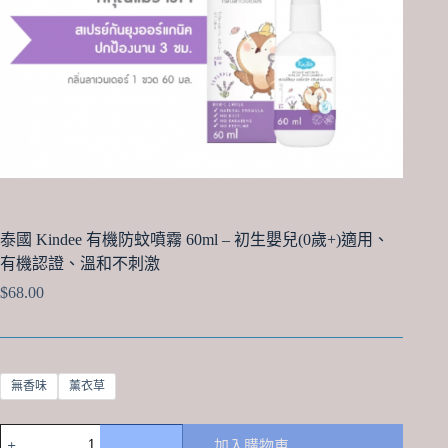
泰國 Kindee 有機防蚊噴霧 60ml – 初生嬰兒(0歲+)適用、
有機認證、溫和不刺激
$
68.00
無香味
薰衣草
泰
加入購物車