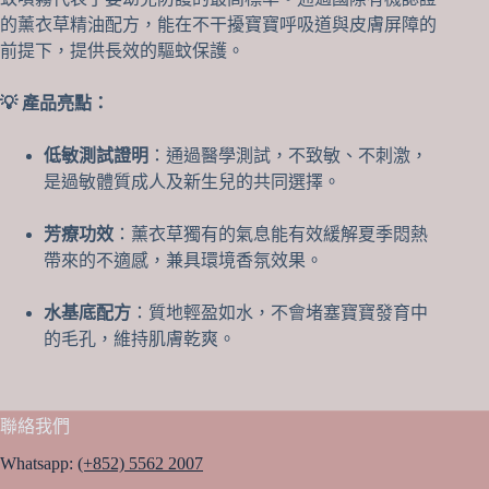
證、
的薰衣草精油配方，能在不干擾寶寶呼吸道與皮膚屏障的
溫
和
前提下，提供長效的驅蚊保護。
不
刺
💡 產品亮點：
激
數
低敏測試證明
：通過醫學測試，不致敏、不刺激，
量
是過敏體質成人及新生兒的共同選擇。
芳療功效
：薰衣草獨有的氣息能有效緩解夏季悶熱
帶來的不適感，兼具環境香氛效果。
水基底配方
：質地輕盈如水，不會堵塞寶寶發育中
的毛孔，維持肌膚乾爽。
聯絡我們
Whatsapp:
(+852) 5562 2007