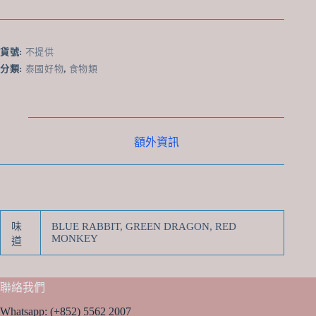
清
箂
ChaiDim
季
貨號:
不提供
節
分類:
泰國好物
,
食物類
特
調
茶
系
列
額外資訊
數
量
味
BLUE RABBIT, GREEN DRAGON, RED
MONKEY
道
聯絡我們
Whatsapp:
(+852) 5562 2007