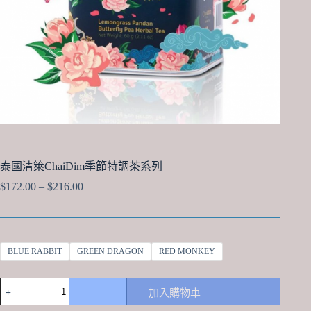
泰國清箂ChaiDim季節特調茶系列
Price
$
172.00
–
$
216.00
range:
$172.00
through
$216.00
BLUE RABBIT
GREEN DRAGON
RED MONKEY
泰
加入購物車
國