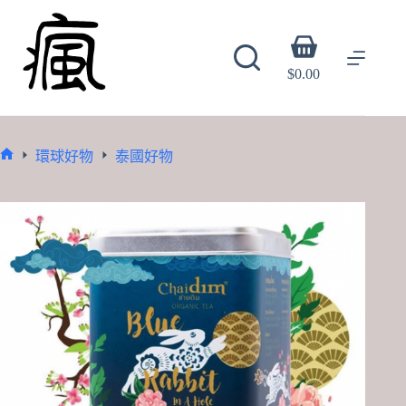
Skip
to
content
Shopping
cart
$
0.00
環球好物
泰國好物
Home