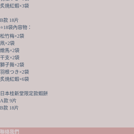
炙焼紅蝦×3袋
B款 18片
⭐️18袋內容物：
松竹梅×2袋
凧×2袋
繪馬×2袋
干支×2袋
獅子舞×2袋
羽根つき×2袋
炙焼紅蝦×6袋
日本桂新堂限定款蝦餅
A款 9片
B款 18片
聯絡我們