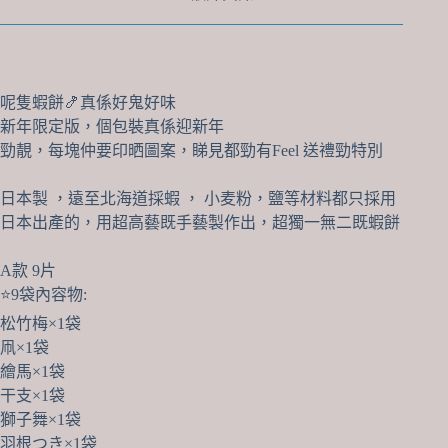
特
別
版
數
量
呢隻蝦餅🍤真係好鬼好味
新年限定版，個包裝真係迎新年
勁靚，每塊仲要印晒圖案，睇見都勁有Feel 送禮勁特別
日本製 ，遠至北海道採蝦 ， 小麦粉，鹽等材料都只採用
日本出產的，用超高藝既手藝製作出，超獨一無二既蝦餅
A款 9片
⭐️9袋內容物:
松竹梅×1袋
凧×1袋
繪馬×1袋
干支×1袋
獅子舞×1袋
羽根つき×1袋