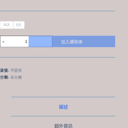
18入
9入
日
加入購物車
本
直
送
桂
新
貨號:
不提供
堂
分類:
未分類
蝦
餅
新
年
限
描述
定
蛇
年
額外資訊