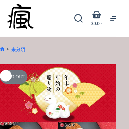
Skip
to
content
Shopping
cart
$
0.00
未分類
Home
SOLD OUT