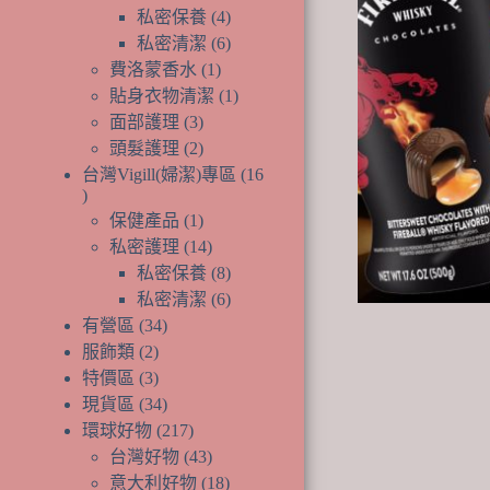
產
個
品
4
私密保養
4
品
產
個
6
私密清潔
6
品
產
個
1
費洛蒙香水
1
個
品
產
1
貼身衣物清潔
1
產
品
個
3
面部護理
3
個
品
產
2
頭髮護理
2
產
個
品
台灣Vigill(婦潔)專區
16
品
產
16
1
個
品
保健產品
1
個
14
產
私密護理
14
產
個
8
品
私密保養
8
品
產
個
6
私密清潔
6
品
產
個
34
有營區
34
個
品
產
2
服飾類
2
個
產
品
3
特價區
3
產
個
品
34
現貨區
34
品
產
個
217
環球好物
217
品
產
個
43
台灣好物
43
品
產
個
18
意大利好物
18