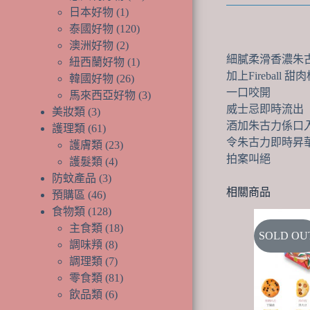
品
產
個
1
日本好物
1
個
品
產
120
泰國好物
120
產
個
品
2
澳洲好物
2
品
個
產
1
細膩柔滑香濃朱
紐西蘭好物
1
產
品
個
26
加上Fireball 
韓國好物
26
品
個
產
3
一口咬開
馬來西亞好物
3
產
品
個
3
威士忌即時流出
美妝類
3
個
品
產
61
酒加朱古力係口
護理類
61
產
個
品
23
令朱古力即時昇
護膚類
23
品
產
個
4
拍案叫絕
護髮類
4
品
個
產
3
防蚊產品
3
個
產
品
46
相關商品
預購區
46
個
產
品
128
食物類
128
產
品
個
18
主食類
18
SOLD OU
品
產
個
8
調味頖
8
品
個
產
7
調理類
7
產
個
品
81
零食類
81
品
產
個
6
飲品類
6
品
個
產