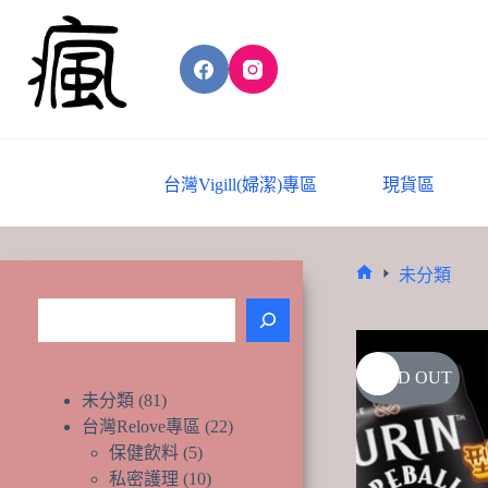
Skip
to
content
台灣Vigill(婦潔)專區
現貨區
未分類
Home
搜
尋
SOLD OUT
81
未分類
81
個
22
台灣Relove專區
22
產
個
5
保健飲料
5
品
個
產
10
私密護理
10