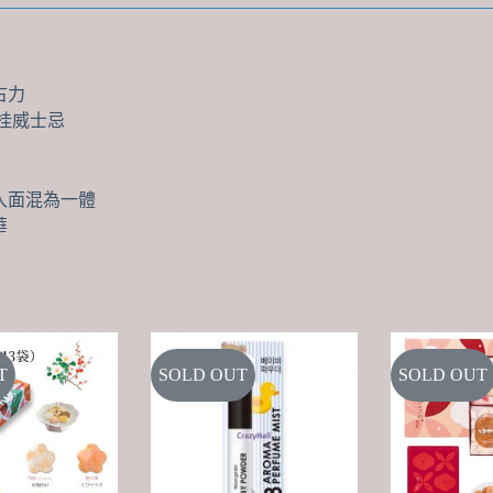
古力
甜肉桂威士忌
入面混為一體
華
T
SOLD OUT
SOLD OUT