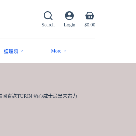
Shopping
cart
Search
Login
$
0.00
More
護理類
美國直送TURIN 酒心威士忌黑朱古力