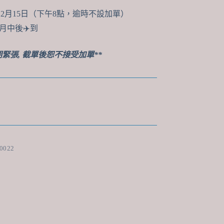
：12月15日（下午8點，逾時不設加單）
月中後✈️到
期緊張, 截單後恕不接受加單**
0022