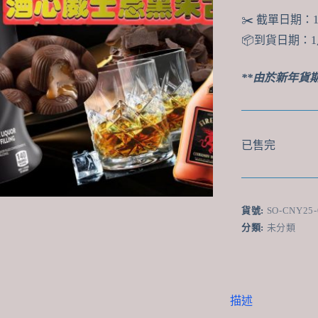
✂️ 截單日期
📦到貨日期：1
**由於新年貨
已售完
貨號:
SO-CNY25-
分類:
未分類
描述