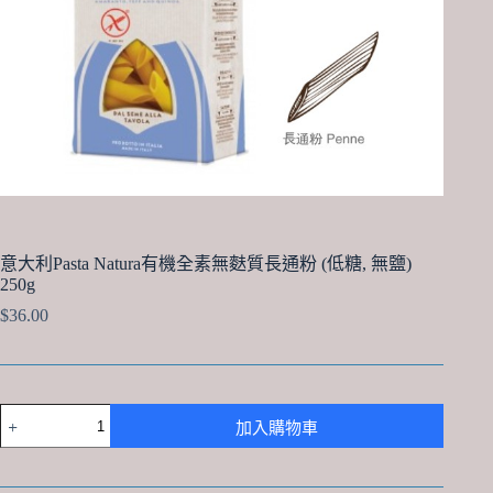
意大利Pasta Natura有機全素無麩質長通粉 (低糖, 無鹽)
250g
$
36.00
意
加入購物車
大
利
Pasta