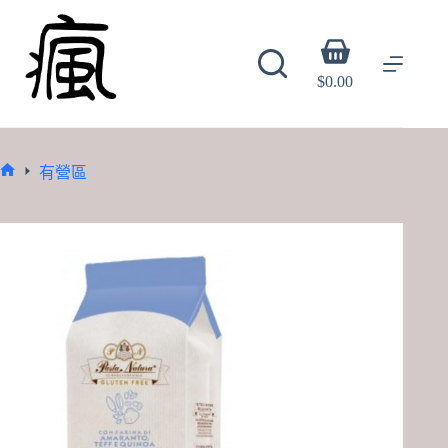
Skip
to
content
Shopping
cart
$
0.00
有營區
Home