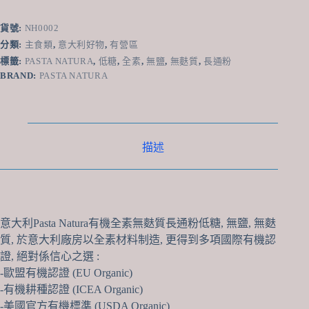
Natura
有
貨號:
NH0002
機
分類:
主食類
,
意大利好物
,
有營區
全
標籤:
PASTA NATURA
,
低糖
,
全素
,
無鹽
,
無麩質
,
長通粉
素
BRAND:
PASTA NATURA
無
麩
質
長
通
描述
粉
(低
糖,
無
鹽)
250g
意大利Pasta Natura有機全素無麩質長通粉低糖, 無鹽, 無麩
數
質, 於意大利廠房以全素材料制造, 更得到多項國際有機認
量
證, 絕對係信心之選 :
-歐盟有機認證 (EU Organic)
-有機耕種認證 (ICEA Organic)
-美國官方有機標準 (USDA Organic)