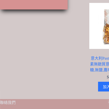
產
品
品
意大利Past
素無麩質意
糖,無鹽,鷹嘴
$
加
聯絡我們