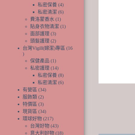
產
個
品
4
私密保養
4
品
產
個
6
私密清潔
6
品
產
個
1
費洛蒙香水
1
個
品
產
1
貼身衣物清潔
1
產
品
個
3
面部護理
3
個
品
產
2
頭髮護理
2
產
個
品
台灣Vigill(婦潔)專區
16
品
產
16
1
個
品
保健產品
1
個
14
產
私密護理
14
產
個
8
品
私密保養
8
品
產
個
6
私密清潔
6
品
產
個
34
有營區
34
個
品
產
2
服飾類
2
個
產
品
3
特價區
3
產
個
品
34
現貨區
34
品
產
個
217
環球好物
217
品
產
個
43
台灣好物
43
品
產
個
18
意大利好物
18