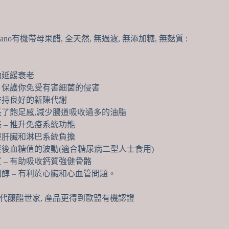
數
量
ilano有機帶母果醋, 全天然, 無過濾, 無添加糖, 無麩質 :
有助延緩衰老
 – 保護你免受有害細菌的侵害
 維持良好的新陳代謝
 延長了飽足感,減少腸道吸收過多的油脂
 – 推升免疫系統功能
減輕肝臟和淋巴系統負擔
減緩餐後血糖值的波動(適合糖尿病二型人士食用)
質 – 有助吸收鈣質強健骨骼
固醇 – 有利於心臟和心血管問題。
代釀醋世家, 產品更得到歐盟有機認證