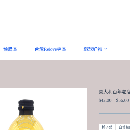
預購區
台灣Relove專區
環球好物
意大利百年老店有
$
42.00
–
$
56.00
椰子醋
白葡萄