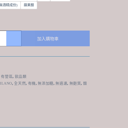
(無酒精成份)
蘋果醋
加入購物車
,
有營區
,
飲品類
ILANO
,
全天然
,
有機
,
無添加糖
,
無過濾
,
無麩質
,
醋