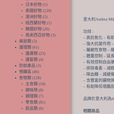
品
產
個
1
日本好物
1
個
品
產
120
泰國好物
120
產
個
品
2
澳洲好物
2
意大利Andrea M
品
個
產
1
紐西蘭好物
1
產
品
個
26
韓國好物
26
功效 :
品
個
產
3
馬來西亞好物
3
– 高抗氧化 – 
產
品
個
3
美妝類
3
– 強大抗菌作用
個
品
產
61
護理類
61
– 屬鹼性食物 –
產
個
品
23
護膚類
23
– 體重控制 –
品
產
個
4
護髮類
4
– 有效控制自由基
品
個
產
3
防蚊產品
3
– 排除毒素 – 
個
產
品
46
預購區
46
– 降血糖 – 
個
產
品
128
食物類
128
– 含豐富的礦物
產
品
個
18
主食類
18
– 有助降低壞膽
品
產
個
8
調味頖
8
品
個
產
7
調理類
7
品牌於意大利為4
產
個
品
81
零食類
81
品
產
個
6
飲品類
6
相關商品
品
個
產