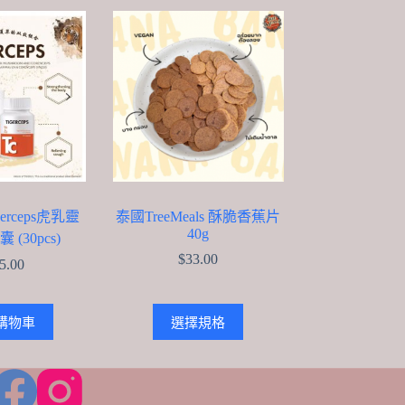
erceps虎乳靈
泰國TreeMeals 酥脆香蕉片
40g
(30pcs)
$
33.00
5.00
This
購物車
選擇規格
product
has
multiple
variants.
The