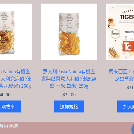
a Natura有機全
意大利Pasta Natura有機全
馬來西亞Tig
大利寬扁麵(低
素無麩質意大利麵(低糖,無
芝虫草膠囊 
豆,糙米) 250g
鹽,玉米,白米) 250g
$
31
40.00
$
32.00
This
入購物車
選擇規格
加入
product
has
multiple
variants.
有用連結
The