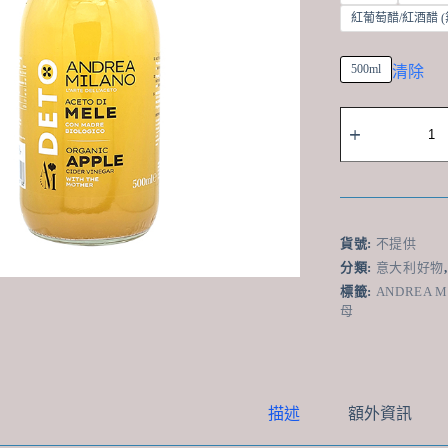
紅葡萄醋/紅酒醋 
500ml
清除
意
大
利
百
年
老
店
貨號:
不提供
有
分類:
意大利好物
機
標籤:
ANDREA M
天
母
然
無
過
濾
帶"Mother"果
描述
額外資訊
醋