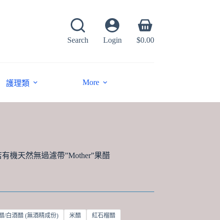
Shopping
cart
Search
Login
$
0.00
More
護理類
機天然無過濾帶”Mother”果醋
Price
range:
$42.00
through
$56.00
醋/白酒醋 (無酒精成份)
米醋
紅石榴醋