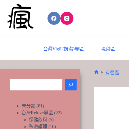
Skip
to
content
台灣Vigill(婦潔)專區
現貨區
有營區
Home
搜
尋
81
未分類
81
個
22
台灣Relove專區
22
產
個
5
保健飲料
5
品
個
產
10
私密護理
10