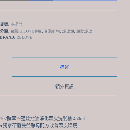
Relove
107
酵
萃
貨號:
不提供
™
蓬
分類:
台灣RELOVE專區
,
台灣好物
,
護理類
,
頭髮護理
鬆
BRAND:
RELOVE
控
油
淨
化
描述
頭
皮
洗
髮
額外資訊
精
450ml
數
量
107酵萃™蓬鬆控油淨化頭皮洗髮精 450ml
●獨家研發雙益酵母配方改善頭皮環境