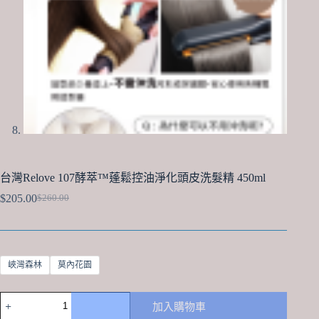
台灣Relove 107酵萃™蓬鬆控油淨化頭皮洗髮精 450ml
$
205.00
$
260.00
Original
Current
price
price
was:
is:
$260.00.
$205.00.
峽灣森林
莫內花園
台
加入購物車
灣