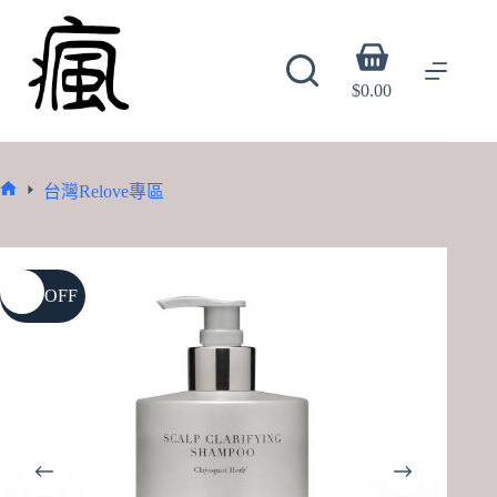
Skip
to
content
Shopping
cart
$
0.00
台灣Relove專區
Home
21% OFF