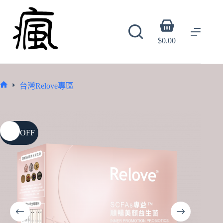
Skip
to
content
Shopping
cart
$
0.00
台灣Relove專區
Home
30% OFF