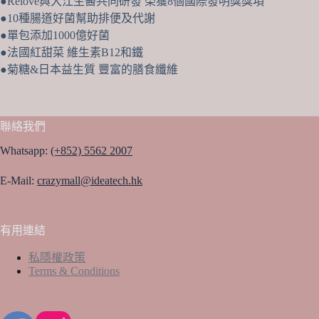
●Relove與大江生醫共同研發 榮獲8個國際發明獎獎項
味)
●10種腸道好菌幫助排便及代謝
-
●單包添加1000億好菌
香
●法國紅甜菜 維生素B12和鐵
港
●菊糖&日本益生質 豐富的膳食纖維
行
貨
數
量
聯絡我們
Whatsapp:
(+852) 5562 2007
E-Mail:
crazymall@ideatech.hk
有用連結
私隱權政策
Terms & Conditions