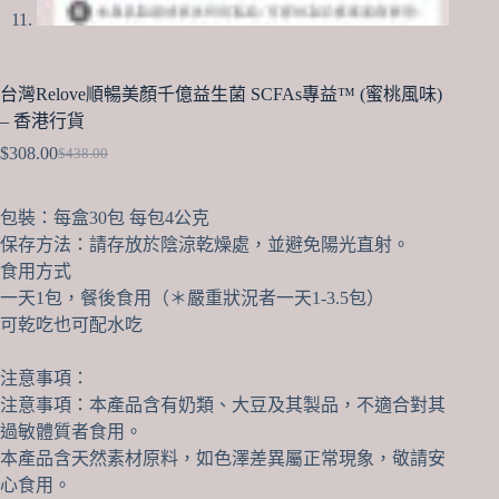
台灣Relove順暢美顏千億益生菌 SCFAs專益™ (蜜桃風味)
– 香港行貨
$
308.00
$
438.00
Original
Current
price
price
was:
is:
包裝：每盒30包 每包4公克
$438.00.
$308.00.
保存方法：請存放於陰涼乾燥處，並避免陽光直射。
食用方式
一天1包，餐後食用（＊嚴重狀況者一天1-3.5包）
可乾吃也可配水吃
注意事項：
注意事項：本產品含有奶類、大豆及其製品，不適合對其
過敏體質者食用。
本產品含天然素材原料，如色澤差異屬正常現象，敬請安
心食用。