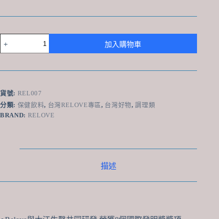
台
加入購物車
灣
Relove
順
暢
美
貨號:
REL007
顏
分類:
保健飲料
,
台灣RELOVE專區
,
台灣好物
,
調理類
千
BRAND:
RELOVE
億
益
生
菌
SCFAs
描述
專
益
™
(蜜
桃
風