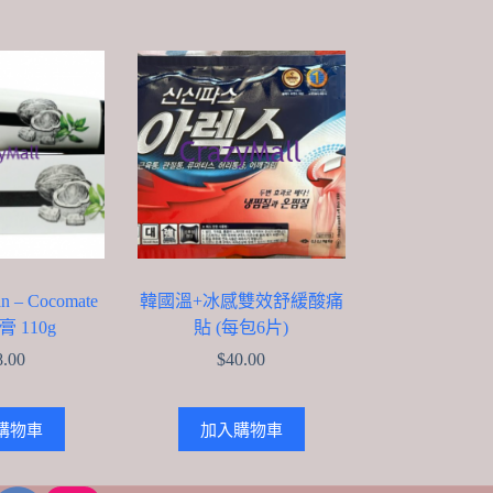
 – Cocomate
韓國溫+冰感雙效舒緩酸痛
 110g
貼 (每包6片)
8.00
$
40.00
購物車
加入購物車