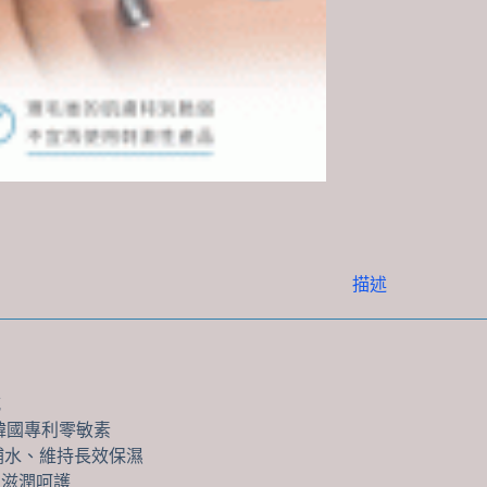
描述
威
RO韓國專利零敏素
補水、維持長效保濕
，滋潤呵護