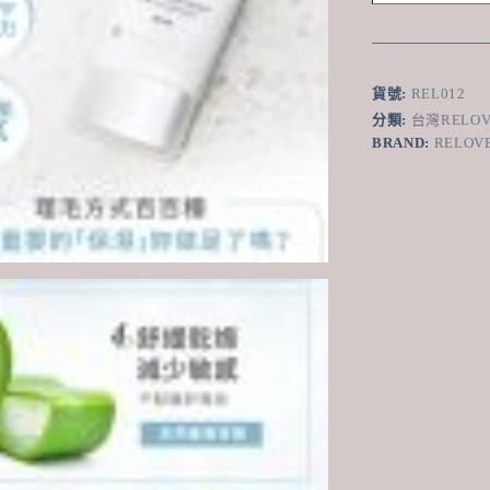
舒
緩
高
效
貨號:
REL012
保
分類:
台灣RELO
濕
BRAND:
RELOV
凝
露
40ml
-
香
港
行
貨
數
量