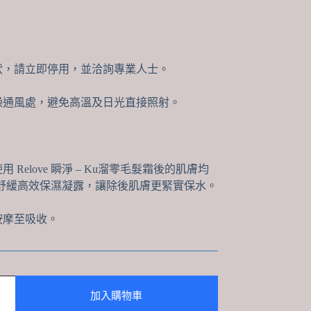
狀，請立即停用，並洽詢專業人士。
燥通風處，避免高溫及日光直接照射。
 Relove 瞬淨 – Ku溜零毛髮霜後的肌膚均
ove 舒緩高效保濕凝露，讓除後肌膚更緊實保水。
按摩至吸收。
加入購物車