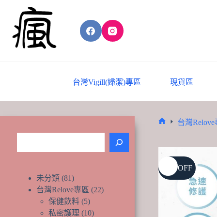
Skip
to
content
台灣Vigill(婦潔)專區
現貨區
台灣Relov
Home
搜
尋
43% OFF
81
未分類
81
個
22
台灣Relove專區
22
產
個
5
保健飲料
5
品
個
產
10
私密護理
10