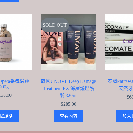
through
has
$338.00
multiple
variants.
The
options
SOLD OUT
may
be
chosen
on
the
product
page
 Opera香氛浴鹽
韓國UNOVE Deep Damage
泰國Phutawan
400g
Treatment EX 深層護理護
天然牙膏
158.00
髮 320ml
$
6
$
285.00
This
擇規格
查看內容
加入
product
has
multiple