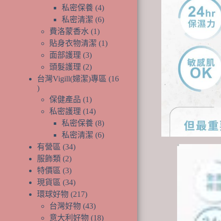
產
個
品
4
私密保養
4
品
產
個
6
私密清潔
6
品
產
個
1
費洛蒙香水
1
個
品
產
1
貼身衣物清潔
1
產
品
個
3
面部護理
3
個
品
產
2
頭髮護理
2
產
個
品
台灣Vigill(婦潔)專區
16
品
產
16
1
個
品
保健產品
1
個
14
產
私密護理
14
產
個
8
品
私密保養
8
品
產
個
6
私密清潔
6
品
產
個
34
有營區
34
個
品
產
2
服飾類
2
個
產
品
3
特價區
3
產
個
品
34
現貨區
34
品
產
個
217
環球好物
217
品
產
個
43
台灣好物
43
品
產
個
18
意大利好物
18