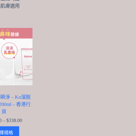
後肌膚適用
e瞬淨 – Ku溜脫
200ml – 香港行
貨
Price
0
–
$
338.00
range:
This
$248.00
擇規格
product