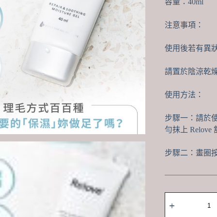
容量：40ml
注意事項：
使用後若有異
請置於陰涼乾
使用方法：
步驟一：請於使用
勻抹上 Rel
步驟二：畫圈
台
灣
Relove