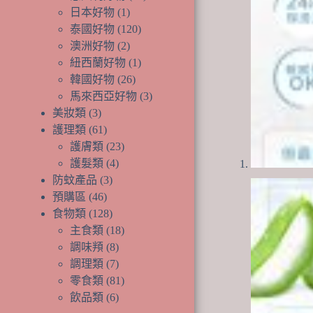
品
產
個
1
日本好物
1
個
品
產
120
泰國好物
120
產
個
品
2
澳洲好物
2
品
個
產
1
紐西蘭好物
1
產
品
個
26
韓國好物
26
品
個
產
3
馬來西亞好物
3
產
品
個
3
美妝類
3
個
品
產
61
護理類
61
產
個
品
23
護膚類
23
品
產
個
4
護髮類
4
品
個
產
3
防蚊產品
3
個
產
品
46
預購區
46
個
產
品
128
食物類
128
產
品
個
18
主食類
18
品
產
個
8
調味頖
8
品
個
產
7
調理類
7
產
個
品
81
零食類
81
品
產
個
6
飲品類
6
品
個
產