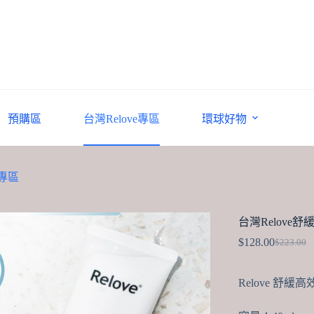
預購區
台灣Relove專區
環球好物
e專區
台灣Relove舒
$
128.00
$
223.00
Original
Current
price
price
was:
is:
Relove 舒緩
$223.00.
$128.00.