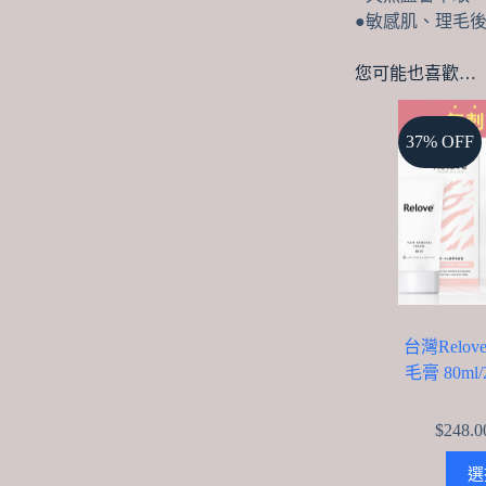
●敏感肌、理毛
您可能也喜歡…
37% OFF
台灣Relov
毛膏 80ml/
$
248.0
選