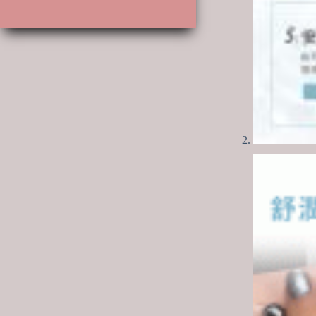
產
品
品