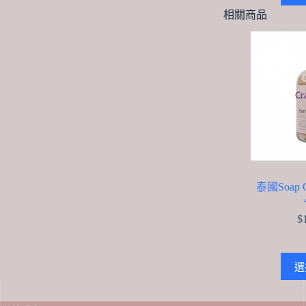
相關商品
泰國Soap
$
選