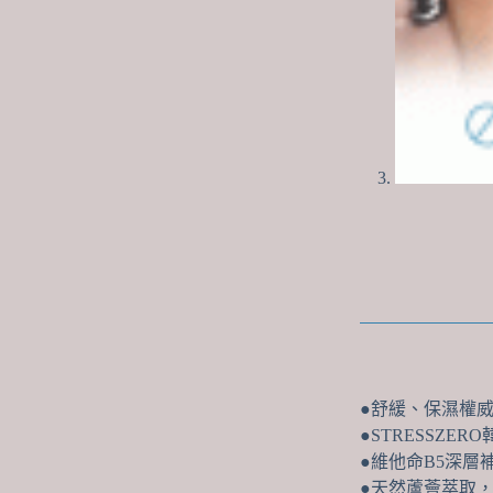
●舒緩、保濕權
●STRESSZE
●維他命B5深層
●天然蘆薈萃取