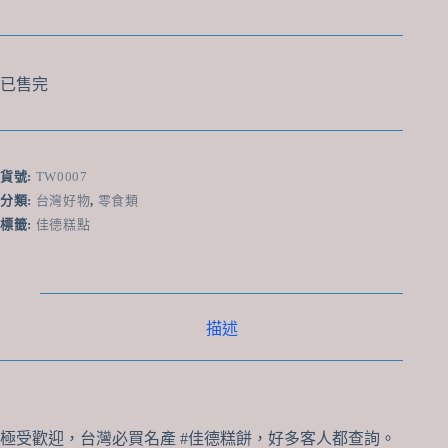
已售完
貨號:
TW0007
分類:
台灣好物
,
零食類
標籤:
佳德糕點
描述
極受歡迎，台灣必買名產
#佳德糕餅
，好多客人都查詢。