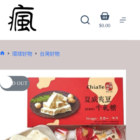
Skip
to
content
Shopping
cart
$
0.00
環球好物
台灣好物
Home
SOLD OUT