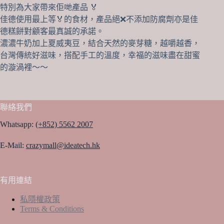
特別為大家帶來佢哋產品 🏅
佳德使用最上等🏅的食材，產品絕❌不添加防腐劑亦是佳
德糕餅對顧客最真誠的承諾。
濃濃牛奶加上夏威夷豆，結合天然的麥芽糖，越嚼越香，
台灣傳統好滋味，搭配手工的溫度，幸福的滋味盡在甜蜜
的漩渦裡～～
聯絡我們
Whatsapp:
(+852) 5562 2007
E-Mail:
crazymall@ideatech.hk
有用連結
私隱權政策
Terms & Conditions