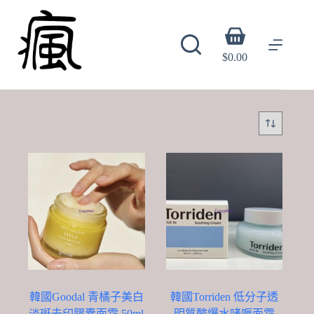
Skip
to
content
Shopping
cart
$
0.00
韓國Goodal 青橘子美白
韓國Torriden 低分子透
淡斑去印膠囊面霜 50ml
明質酸爆水啫喱面霜