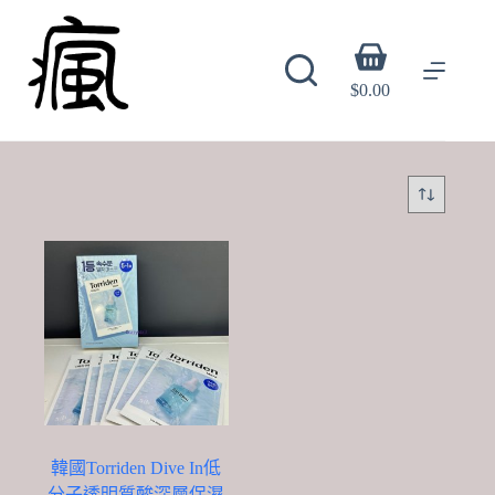
Skip
to
content
Shopping
cart
$
0.00
韓國Torriden Dive In低
分子透明質酸深層保濕