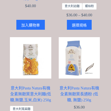
$
40.00
意大利幼麵
螺絲粉
Price
$
36.00
–
$
40.00
range:
This
$36.00
加入購物車
選擇規格
product
through
has
$40.00
multiple
variants.
The
options
may
be
chosen
on
the
product
page
意大利Pasta Natura有機
意大利Pasta Natura有機
全素無麩質意大利麵(低
全素無麩質長通粉 (低
糖,無鹽,玉米,白米) 250g
糖, 無鹽) 250g
$
36.00
意大利寬扁麵