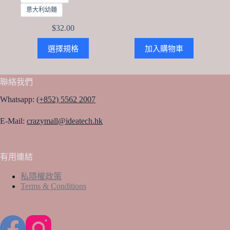
意大利幼麵
$
32.00
This
選擇規格
加入購物車
product
has
multiple
variants.
聯絡我們
The
options
Whatsapp:
(+852) 5562 2007
may
be
E-Mail:
crazymall@ideatech.hk
chosen
on
the
product
有用連結
page
私隱權政策
Terms & Conditions