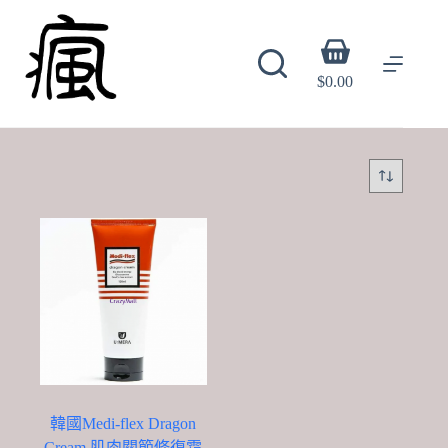
Skip
to
content
Shopping
cart
$
0.00
韓國Medi-flex Dragon
Cream 肌肉關節修復霜