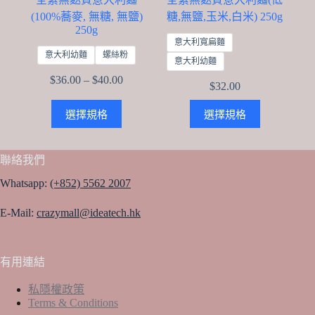
(100%蕎麥, 無糖, 無鹽)
糖,無鹽,玉米,白米) 250g
250g
意大利寬扁麵
意大利幼麵
螺絲粉
意大利幼麵
Price
$
36.00
–
$
40.00
$
32.00
range:
$36.00
This
This
選擇規格
選擇規格
through
product
product
$40.00
has
has
multiple
multiple
variants.
variants.
聯絡我們
The
The
options
options
Whatsapp:
(+852) 5562 2007
may
may
be
be
E-Mail:
crazymall@ideatech.hk
chosen
chosen
on
on
the
the
product
product
有用連結
page
page
私隱權政策
Terms & Conditions