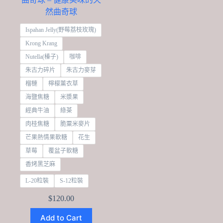
然曲奇球
Ispahan Jelly(野莓荔枝玫瑰)
Krong Krang
Nutella(榛子)
咖啡
朱古力碎片
朱古力麥芽
榴槤
檸檬薰衣草
海鹽焦糖
米漿果
經典牛油
綠茶
肉桂焦糖
脆粟米麥片
芒果熱情果軟糖
花生
草莓
覆盆子軟糖
香烤黑芝麻
L-20粒裝
S-12粒裝
$
120.00
This
Add to Cart
product