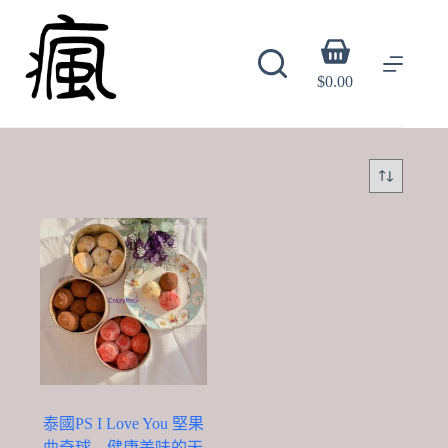
Skip
to
content
Shopping
cart
$
0.00
泰國PS I Love You 堅果
曲奇球 – 健康美味的天