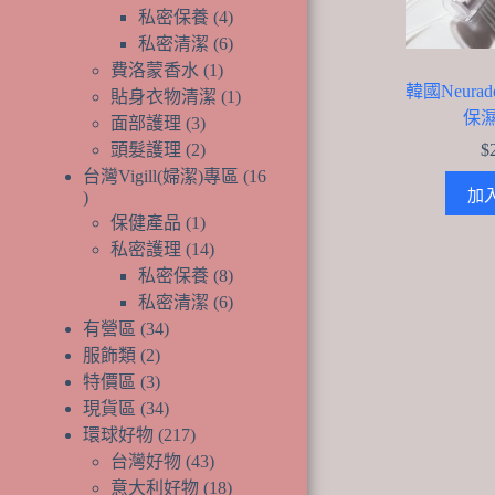
產
個
品
4
私密保養
4
品
產
個
6
私密清潔
6
品
產
個
1
費洛蒙香水
1
個
品
產
1
韓國Neurade
貼身衣物清潔
1
產
品
個
3
保濕
面部護理
3
個
品
產
2
頭髮護理
2
$
產
個
品
台灣Vigill(婦潔)專區
16
加
品
產
16
1
個
品
保健產品
1
個
14
產
私密護理
14
產
個
8
品
私密保養
8
品
產
個
6
私密清潔
6
品
產
個
34
有營區
34
個
品
產
2
服飾類
2
個
產
品
3
特價區
3
產
個
品
34
現貨區
34
品
產
個
217
環球好物
217
品
產
個
43
台灣好物
43
品
產
個
18
意大利好物
18