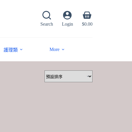
Shopping
cart
Search
Login
$
0.00
More
護理類