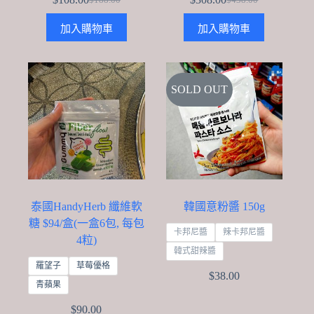
Original
Current
Original
Current
price
price
price
price
加入購物車
加入購物車
was:
is:
was:
is:
$188.00.
$108.00.
$438.00.
$308.00.
SOLD OUT
泰國HandyHerb 纖維軟
韓國意粉醬 150g
糖 $94/盒(一盒6包, 每包
卡邦尼醬
辣卡邦尼醬
4粒)
韓式甜辣醬
羅望子
草莓優格
$
38.00
青蘋果
$
90.00