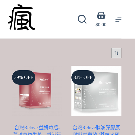
Skip
to
content
Shopping
cart
$
0.00
39% OFF
33% OFF
台灣Relove 益妍莓后-
台灣Relove肽澎彈膠原
蔓越莓益生菌 – 香港行
胜肽精華飲 (荔枝水蜜