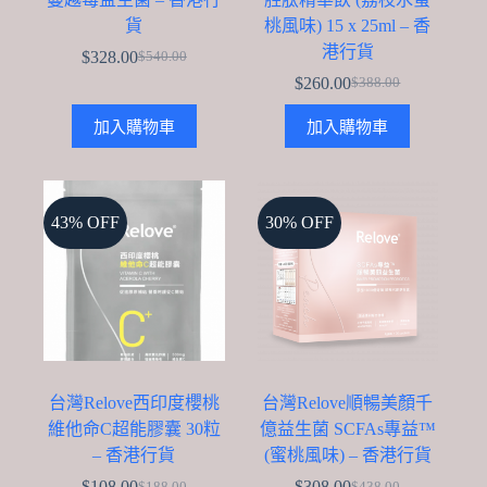
貨
桃風味) 15 x 25ml – 香
港行貨
$
328.00
$
540.00
Original
Current
$
260.00
price
price
$
388.00
Original
Current
was:
is:
price
price
$540.00.
$328.00.
加入購物車
加入購物車
was:
is:
$388.00.
$260.00.
43% OFF
30% OFF
台灣Relove西印度櫻桃
台灣Relove順暢美顏千
維他命C超能膠囊 30粒
億益生菌 SCFAs專益™
– 香港行貨
(蜜桃風味) – 香港行貨
$
108.00
$
308.00
$
188.00
$
438.00