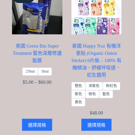
may
be
chosen
on
the
product
page
泰國 Green Bio Super
泰國 Happy Noz 有機洋
Treatment 藍色深層修護
蔥貼 (Organic Onion
髮膜
Sticker) 6片裝 – 100% 有
機精油、舒緩呼吸道、
250ml
30ml
初生適用
Price
$
5.00
–
$
60.00
橙色
深紫色
粉紅色
range:
$5.00
紫色
綠色
藍色
through
黃色
$60.00
$
48.00
This
This
選擇規格
選擇規格
product
product
has
has