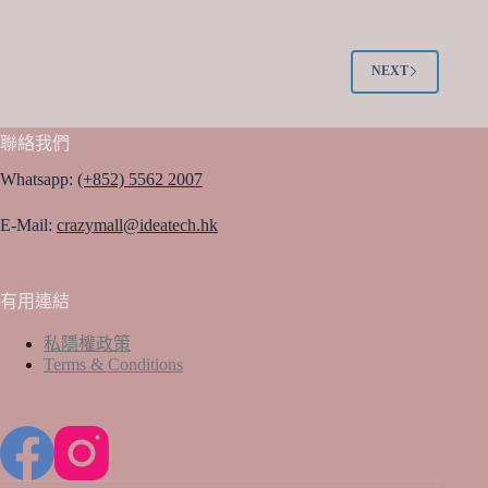
multiple
multiple
variants.
variants.
The
The
options
options
NEXT
may
may
be
be
chosen
chosen
聯絡我們
on
on
the
the
Whatsapp:
(+852) 5562 2007
product
product
page
page
E-Mail:
crazymall@ideatech.hk
有用連結
私隱權政策
Terms & Conditions