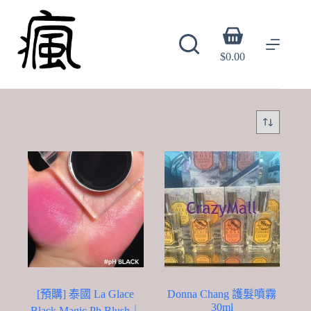
Skip
to
content
Shopping
cart
$
0.00
[預購] 泰國 La Glace
Donna Chang 護髮噴霧
30ml
Black Magic Ph Blush｜