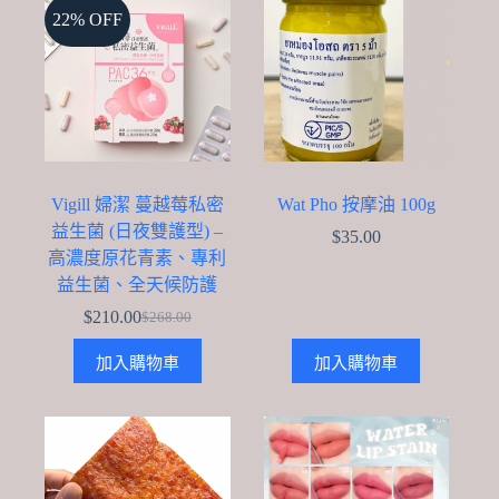
The
22% OFF
options
may
be
chosen
on
the
product
page
Vigill 婦潔 蔓越莓私密
Wat Pho 按摩油 100g
益生菌 (日夜雙護型) –
$
35.00
高濃度原花青素、專利
益生菌、全天候防護
$
210.00
$
268.00
Original
Current
price
price
加入購物車
加入購物車
was:
is:
$268.00.
$210.00.