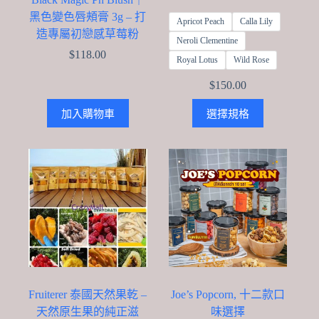
黑色變色唇頰膏 3g – 打
Apricot Peach
Calla Lily
造專屬初戀感草莓粉
Neroli Clementine
$
118.00
Royal Lotus
Wild Rose
$
150.00
This
加入購物車
選擇規格
product
has
multiple
variants.
The
options
may
be
chosen
on
the
product
page
Fruiterer 泰國天然果乾 –
Joe’s Popcorn, 十二款口
天然原生果的純正滋
味選擇