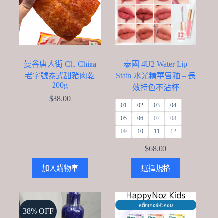
曼谷唐人街 Ch. China
泰國 4U2 Water Lip
老字號泰式甜豬肉乾
Stain 水光精華唇釉 – 長
200g
效持色不沾杯
$
88.00
01
02
03
04
05
06
07
08
09
10
11
12
$
68.00
This
加入購物車
選擇規格
product
has
multiple
variants.
The
38% OFF
options