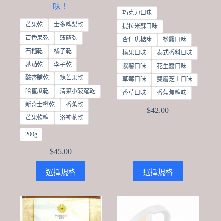
味！
巧克力口味
芒果乾
士多啤梨乾
提拉米蘇口味
百香果乾
菠蘿乾
杏仁焦糖味
松露口味
石榴乾
橘子乾
榛果口味
泰式香料口味
蕃茄乾
李子乾
紫薯口味
花生醬口味
酸杏脯乾
辣芒果乾
草莓口味
雙層芝士口味
哈蜜瓜乾
清箂小菠蘿乾
香草口味
香蕉焦糖味
新奇士橙乾
香蕉乾
$
42.00
芒果軟糖
洛神花乾
200g
$
45.00
This
This
選擇規格
選擇規格
product
product
has
has
multiple
multiple
variants.
variants.
The
The
options
options