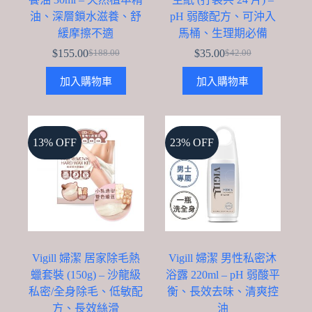
油、深層鎖水滋養、舒
pH 弱酸配方、可沖入
緩摩擦不適
馬桶、生理期必備
$
155.00
$
35.00
$
188.00
$
42.00
Original
Current
Original
Current
price
price
price
price
加入購物車
加入購物車
was:
is:
was:
is:
$188.00.
$155.00.
$42.00.
$35.00.
13% OFF
23% OFF
Vigill 婦潔 居家除毛熱
Vigill 婦潔 男性私密沐
蠟套裝 (150g) – 沙龍級
浴露 220ml – pH 弱酸平
私密/全身除毛、低敏配
衡、長效去味、清爽控
方、長效絲滑
油