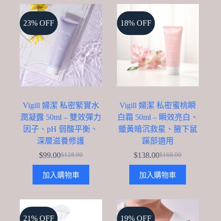
23% OFF
18% OFF
Vigill 婦潔 私密緊實水
Vigill 婦潔 私密蜜桃瞬
潤凝露 50ml – 雙效彈力
白霜 50ml – 瞬效亮白、
因子、pH 弱酸平衡、
蠟黃暗沉救星、腋下鼠
深層滋養修護
蹊部適用
$
99.00
$
138.00
$
128.00
$
168.00
Original
Current
Original
Current
price
price
price
price
加入購物車
加入購物車
was:
is:
was:
is:
$128.00.
$99.00.
$168.00.
$138.00.
21% OFF
19% OFF