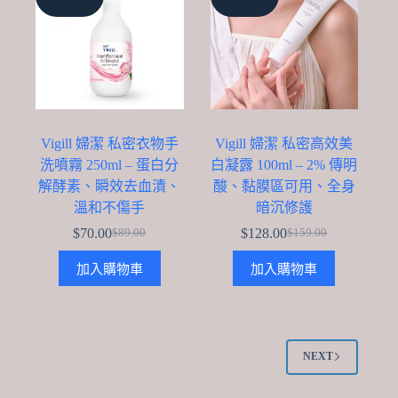
Vigill 婦潔 私密衣物手
Vigill 婦潔 私密高效美
洗噴霧 250ml – 蛋白分
白凝露 100ml – 2% 傳明
解酵素、瞬效去血漬、
酸、黏膜區可用、全身
溫和不傷手
暗沉修護
$
70.00
$
128.00
$
89.00
$
159.00
Original
Current
Original
Current
price
price
price
price
加入購物車
加入購物車
was:
is:
was:
is:
$89.00.
$70.00.
$159.00.
$128.00.
NEXT