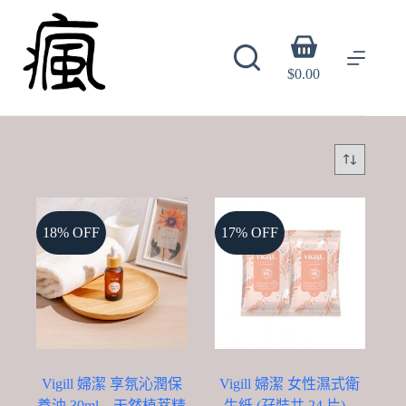
Skip
to
content
Shopping
cart
$
0.00
18% OFF
17% OFF
Vigill 婦潔 享氛沁潤保
Vigill 婦潔 女性濕式衛
養油 30ml – 天然植萃精
生紙 (孖裝共 24 片) –