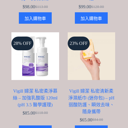
$
98.00
$
99.00
$
113.00
$
128.00
Original
Current
Original
Current
price
price
price
price
加入購物車
加入購物車
was:
is:
was:
is:
$113.00.
$98.00.
$128.00.
$99.00.
28% OFF
23% OFF
Vigill 婦潔 私密柔淨慕
Vigill 婦潔 私密清新柔
絲 – 加強乳酸版 120ml
淨濕紙巾 (迷你包) – pH
(pH 3.5 醫學護理)
弱酸防護、瞬效去味、
隨身攜帶
$
85.00
$
118.00
Original
Current
$
65.00
price
price
$
84.00
Original
Current
was:
is:
price
price