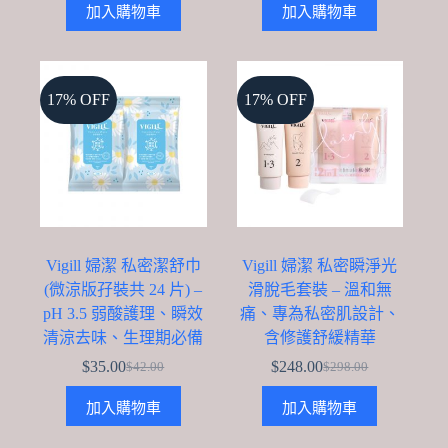
$118.00.
$85.00.
加入購物車
加入購物車
was:
is:
$84.00.
$65.00.
17% OFF
17% OFF
Vigill 婦潔 私密潔舒巾
Vigill 婦潔 私密瞬淨光
(微涼版孖裝共 24 片) –
滑脫毛套裝 – 溫和無
pH 3.5 弱酸護理、瞬效
痛、專為私密肌設計、
清涼去味、生理期必備
含修護舒緩精華
$
35.00
$
248.00
$
42.00
$
298.00
Original
Current
Original
Current
price
price
price
price
加入購物車
加入購物車
was:
is:
was:
is:
$42.00.
$35.00.
$298.00.
$248.00.