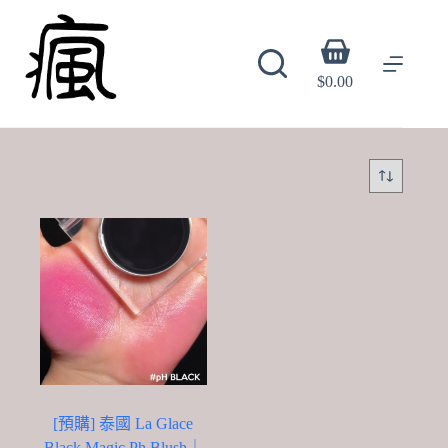
Skip
to
content
Shopping
cart
$
0.00
[預購] 泰國 La Glace
Black Magic Ph Blush｜